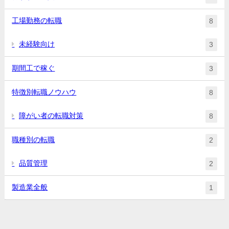
工場勤務の転職
8
未経験向け
3
期間工で稼ぐ
3
特徴別転職ノウハウ
8
障がい者の転職対策
8
職種別の転職
2
品質管理
2
製造業全般
1