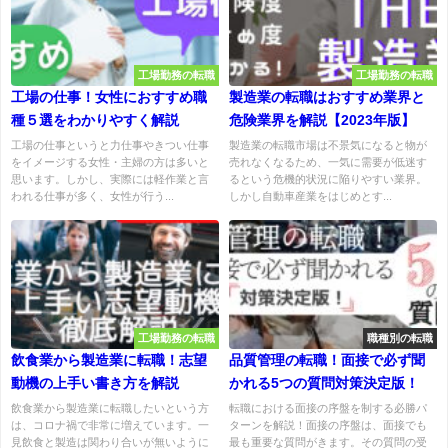
工場勤務の転職
工場勤務の転職
工場の仕事！女性におすすめ職
製造業の転職はおすすめ業界と
種５選をわかりやすく解説
危険業界を解説【2023年版】
工場の仕事というと力仕事やきつい仕事
製造業の転職市場は不景気になると物が
をイメージする女性・主婦の方は多いと
売れなくなるため、一気に需要が低迷す
思います。しかし、実際には軽作業と言
るという危機的状況に陥りやすい業界。
われる仕事が多く、女性が行う...
しかし自動車産業をはじめとす...
工場勤務の転職
職種別の転職
飲食業から製造業に転職！志望
品質管理の転職！面接で必ず聞
動機の上手い書き方を解説
かれる5つの質問対策決定版！
飲食業から製造業に転職したいという方
転職における面接の序盤を制する必勝パ
は、コロナ禍で非常に増えています。一
ターンを解説！面接の序盤は、面接でも
見飲食と製造は関わり合いが無いように
最も重要な質問がきます。その質問の受