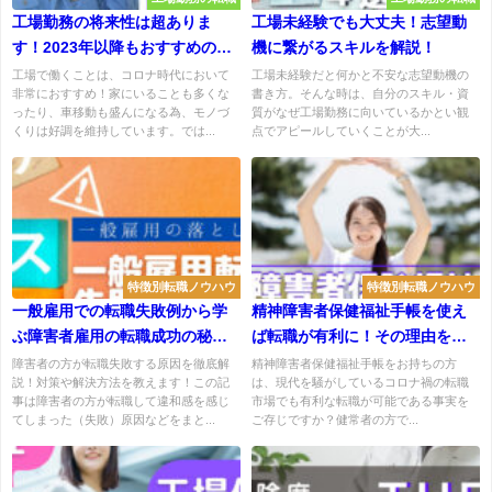
工場勤務の将来性は超ありま
工場未経験でも大丈夫！志望動
す！2023年以降もおすすめの理
機に繋がるスキルを解説！
由解説
工場で働くことは、コロナ時代において
工場未経験だと何かと不安な志望動機の
非常におすすめ！家にいることも多くな
書き方。そんな時は、自分のスキル・資
ったり、車移動も盛んになる為、モノづ
質がなぜ工場勤務に向いているかとい観
くりは好調を維持しています。では...
点でアピールしていくことが大...
特徴別転職ノウハウ
特徴別転職ノウハウ
一般雇用での転職失敗例から学
精神障害者保健福祉手帳を使え
ぶ障害者雇用の転職成功の秘
ば転職が有利に！その理由を解
訣！
説
障害者の方が転職失敗する原因を徹底解
精神障害者保健福祉手帳をお持ちの方
説！対策や解決方法を教えます！この記
は、現代を騒がしているコロナ禍の転職
事は障害者の方が転職して違和感を感じ
市場でも有利な転職が可能である事実を
てしまった（失敗）原因などをまと...
ご存じですか？健常者の方で...