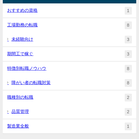
おすすめの資格
1
工場勤務の転職
8
未経験向け
3
期間工で稼ぐ
3
特徴別転職ノウハウ
8
障がい者の転職対策
8
職種別の転職
2
品質管理
2
製造業全般
1