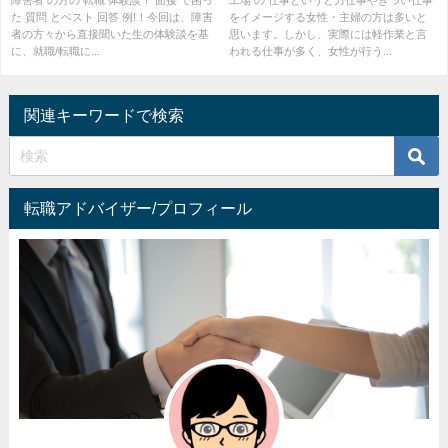
た 質問 とベスト 回答 例!！今回は、障害
をイメージする女性・主婦の方は多いと
者の方々から直接聞いた生の体験談を基
思います。しかし、実際には軽作業と言
に、就職/転職に...
われる仕事が多く、女性が行う...
関連キーワードで検索
転職アドバイザー/プロフィール