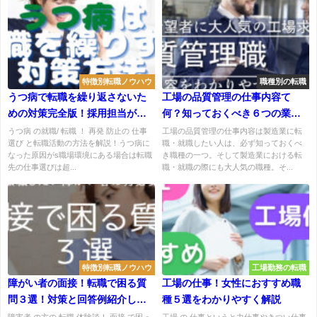
特徴別転職ノウハウ
職種別の転職
うつ病で転職を繰り返さないた
工場の品質管理の仕事内容て
めの対策完全版！採用担当が解
何？知っておくべき６つの業務
説
解説
うつ病 の就職/ 転職 ！ 再発 防止の 仕事
工場の品質管理の仕事内容は製造業に転
選び と転職活動の方法を解説！うつ病に
職・就職したい人は、必ず知っておくべ
なった原因がs職場環境にある場合は転職
き職種の一つ。そして製造業における転
先の仕事選びは超...
職・就職の際にも大人気の職種。そ...
特徴別転職ノウハウ
工場勤務の転職
障がい者の面接！転職で困る質
工場の仕事！女性におすすめ職
問３選！対策と回答例紹介しま
種５選をわかりやすく解説
す
障害者 の方の 転職 体験談！ 面接 で困っ
工場 の 仕事というと力仕事やきつい仕事