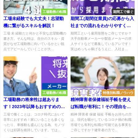
工場勤務の転職
期間工で稼ぐ
工場未経験でも大丈夫！志望動
期間工(期間従業員)の応募から入
機に繋がるスキルを解説！
社までの流れをわかりやすく解
説
工場 未 経験だと何かと不安な志望動機の
期間工という雇用形態をご存じですか？
書き方。そんな時は、自分のスキル・資
大手自動車メーカーや製造メーカーの求
質がなぜ工場勤務に向いているかとい観
人サイトなどで募集しているアレです！
点でアピールしていくことが大...
実はめっちゃ稼げるうえに、入社ま...
工場勤務の転職
特徴別転職ノウハウ
工場勤務の将来性は超ありま
精神障害者保健福祉手帳を使え
す！2023年以降もおすすめの理
ば転職が有利に！その理由を解
由解説
説
工場で働くことは、コロナ時代において
精神 障害者 保健 福祉 手帳をお持ちの方
非常におすすめ！家にいることも多くな
は、現代を騒がしているコロナ禍の転職
ったり、車移動も盛んになる為、モノづ
市場でも有利な転職が可能である事実を
くりは好調を維持しています。では...
ご存じですか？健常者の方で...