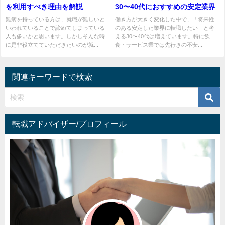
を利用すべき理由を解説
30〜40代におすすめの安定業界
難病を持っている方は、就職が難しいと
働き方が大きく変化した中で、「将来性
いわれていることで諦めてしまっている
のある安定した業界に転職したい」と考
人も多いかと思います。しかしそんな時
える30〜40代は増えています。特に飲
に是非役立てていただきたいのが就...
食・サービス業では先行きの不安...
関連キーワードで検索
転職アドバイザー/プロフィール