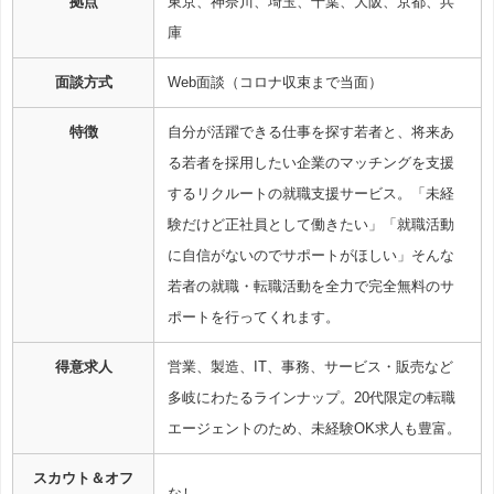
拠点
東京、神奈川、埼玉、千葉、大阪、京都、兵
庫
面談方式
Web面談（コロナ収束まで当面）
特徴
自分が活躍できる仕事を探す若者と、将来あ
る若者を採用したい企業のマッチングを支援
するリクルートの就職支援サービス。「未経
験だけど正社員として働きたい」「就職活動
に自信がないのでサポートがほしい」そんな
若者の就職・転職活動を全力で完全無料のサ
ポートを行ってくれます。
得意求人
営業、製造、IT、事務、サービス・販売など
多岐にわたるラインナップ。20代限定の転職
エージェントのため、未経験OK求人も豊富。
スカウト＆オフ
なし