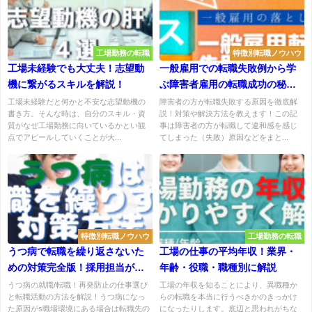
工場勤務の転職
特徴別転職ノウハウ
工場未経験でも大丈夫！志望動
一般雇用での転職失敗例から学
機に繋がるスキルを解説！
ぶ障害者雇用の転職成功の秘
訣！
工場未経験だと何かと不安な志望動機の
障害者の方が転職失敗する原因を徹底解
書き方。そんな時は、自分のスキル・資
説！対策や解決方法を教えます！この記
質がなぜ工場勤務に向いているかとい観
事は障害者の方が転職して違和感を感じ
点でアピールしていくことが大...
てしまった（失敗）原因などをまと...
特徴別転職ノウハウ
工場勤務の転職
うつ病で転職を繰り返さないた
工場の仕事の平均年収！業界・
めの対策完全版！採用担当が解
年齢・役職・職種別に解説
説
うつ病の就職/転職！再発防止の仕事選び
工場の年収を知ることにより、異職種か
と転職活動の方法を解説！うつ病になっ
らの転職を本当に行うべきかのきっかけ
た原因がs職場環境にある場合は転職先の
になったりします。底辺と思われがちな