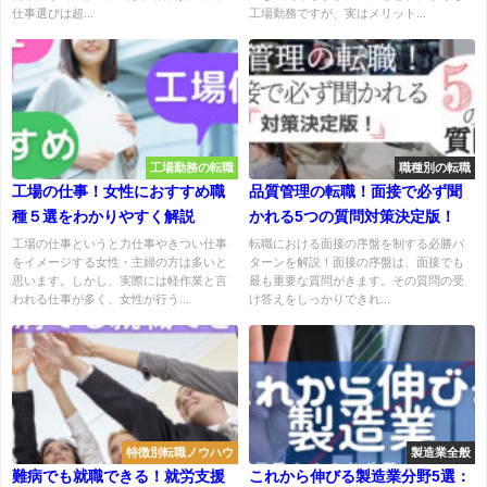
仕事選びは超...
工場勤務ですが、実はメリット...
工場勤務の転職
職種別の転職
工場の仕事！女性におすすめ職
品質管理の転職！面接で必ず聞
種５選をわかりやすく解説
かれる5つの質問対策決定版！
工場の仕事というと力仕事やきつい仕事
転職における面接の序盤を制する必勝パ
をイメージする女性・主婦の方は多いと
ターンを解説！面接の序盤は、面接でも
思います。しかし、実際には軽作業と言
最も重要な質問がきます。その質問の受
われる仕事が多く、女性が行う...
け答えをしっかりできれ...
特徴別転職ノウハウ
製造業全般
難病でも就職できる！就労支援
これから伸びる製造業分野5選：